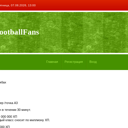
ятница, 07.08.2026, 13:00
ootballFans
Главная
Регистрация
Вход
мбах
р /точка А3
 в течении 30 минут.
 000 000 ХП
ждый класс сносит по миллиону ХП.
 000 ХП