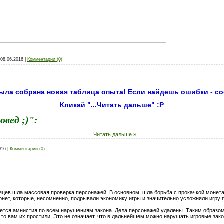
08.06.2016
|
Комментарии (0)
ла собрана новая таблица опыта! Если найдешь ошибки - со
Кликай "...Читать дальше" :Р
овед ;)":
...
Читать дальше »
016
|
Комментарии (0)
сяцев шла массовая проверка персонажей. В основном, шла борьба с прокачкой монета
онет, которые, несомненно, подрывали экономику игры и значительно усложняли игру
ется амнистия по всем нарушениям закона. Дела персонажей удалены. Таким образом,
, то вам их простили. Это не означает, что в дальнейшем можно нарушать игровые за