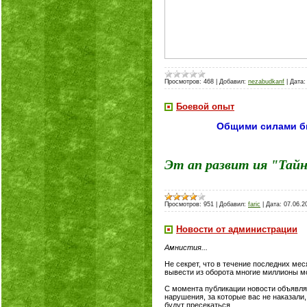
Просмотров:
468
|
Добавил:
nezabudkanf
|
Дата:
Боевой опыт
Общими силами бы
Эт ап развит ия "Тайн
Просмотров:
951
|
Добавил:
faric
|
Дата:
07.06.2
Новости от администрации
Амнистия...
Не секрет, что в течение последних ме
вывести из оборота многие миллионы м
С момента публикации новости объявля
нарушения, за которые вас не наказали
будут пресекаться.