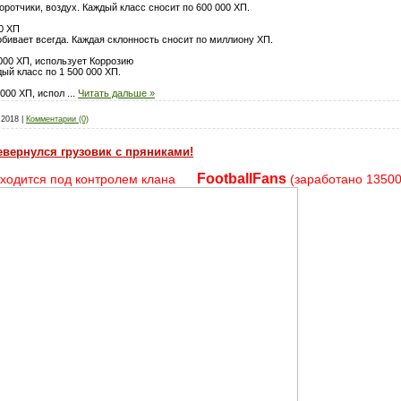
воротчики, воздух. Каждый класс сносит по 600 000 ХП.
0 ХП
робивает всегда. Каждая склонность сносит по миллиону ХП.
000 ХП, использует Коррозию
дый класс по 1 500 000 ХП.
 000 ХП, испол
...
Читать дальше »
.2018
|
Комментарии (0)
евернулся грузовик с пряниками!
FootballFans
находится под контролем клана
(заработано 13500