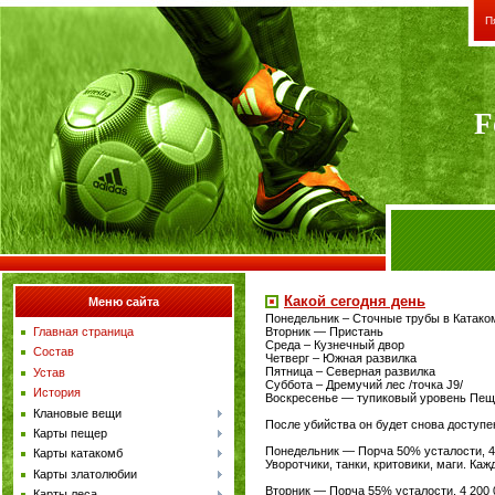
П
F
Какой сегодня день
Меню сайта
Понедельник – Сточные трубы в Катако
Главная страница
Вторник — Пристань
Среда – Кузнечный двор
Состав
Четверг – Южная развилка
Пятница – Северная развилка
Устав
Суббота – Дремучий лес /точка J9/
История
Воскресенье — тупиковый уровень Пеще
Клановые вещи
После убийства он будет снова доступен
Карты пещер
Понедельник — Порча 50% усталости, 4
Карты катакомб
Уворотчики, танки, критовики, маги. Ка
Карты златолюбии
Вторник — Порча 55% усталости, 4 200
Карты леса