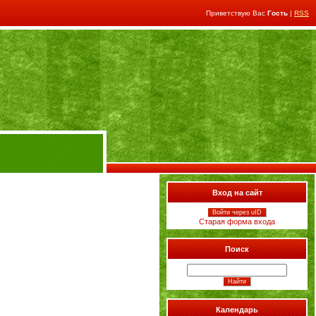
Приветствую Вас
Гость
|
RSS
Вход на сайт
Войти через uID
Старая форма входа
Поиск
Календарь