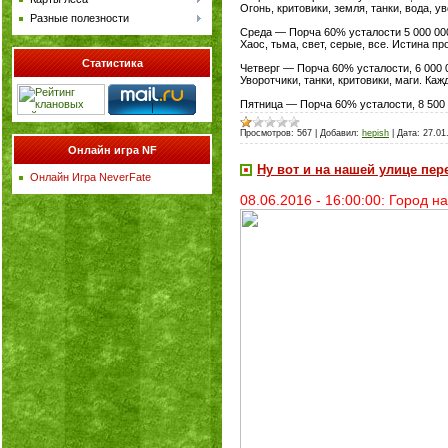
Огонь, критовики, земля, танки, вода, у
Разные полезности
Среда — Порча 60% усталости 5 000 00
Хаос, тьма, свет, серые, все. Истина п
Статистика
Четверг — Порча 60% усталости, 6 000 
Уворотчики, танки, критовики, маги. Каж
Пятница — Порча 60% усталости, 8 500
Просмотров:
567
|
Добавил:
hepish
|
Дата:
27.01
Онлайн игра NF
Ну вот и на нашей улице пер
Онлайн Игра NeverFate
08.06.2016 - 16:00:00: Город 